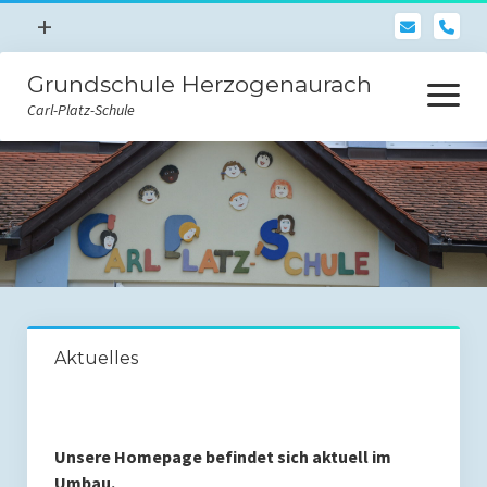
Menü
+
pho
öffnen
Grundschule Herzogenaurach
Impressum
Menü
öffnen
Carl-Platz-Schule
Anmelden
Aktuelles
Wir über uns
(Titel)
(Titel)
Aktuelles
(Titel)
Kalender
Schulleben
Unsere Homepage befindet sich aktuell im
Umbau.