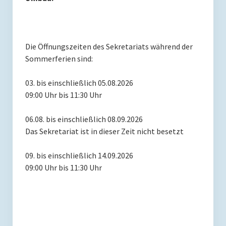
Einblick in unser Schulleben
(Titel)
Die Öffnungszeiten des Sekretariats während der
(Titel)
Sommerferien sind:
(Titel)
03. bis einschließlich 05.08.2026
Leseclub / Schülerbücherei
09:00 Uhr bis 11:30 Uhr
(Titel)
06.08. bis einschließlich 08.09.2026
Das Sekretariat ist in dieser Zeit nicht besetzt
Ganztag
Speisepläne SJ 2025/26
09. bis einschließlich 14.09.2026
09:00 Uhr bis 11:30 Uhr
Betreuung
Mittagsbetreuung
Hort